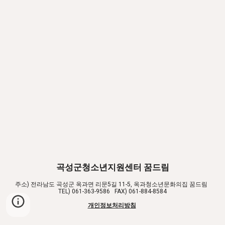
곡성군청소년지원센터 꿈드림
주소) 전라남도 곡성군 옥과면 리문5길 11-5, 옥과청소년문화의집 꿈드림  
TEL) 061-363-9586   FAX) 061-884-8584
개인정보처리방침